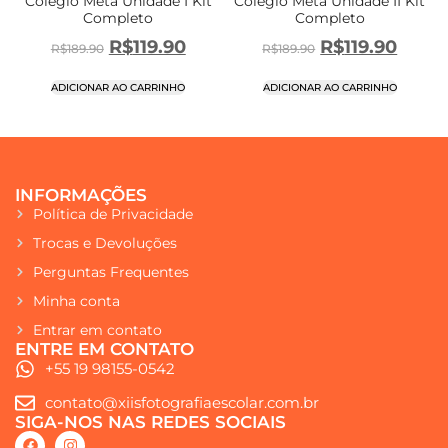
Colégio Meta Unidade I Kit
Colégio Meta Unidade II Kit
Completo
Completo
R$
119.90
R$
119.90
R$
189.90
R$
189.90
ADICIONAR AO CARRINHO
ADICIONAR AO CARRINHO
INFORMAÇÕES
Política de Privacidade
Trocas e Devoluções
Perguntas Frequentes
Minha conta
Entrar em contato
ENTRE EM CONTATO
+55 19 98155-0542
contato@xiisfotografiaescolar.com.br
SIGA-NOS NAS REDES SOCIAIS