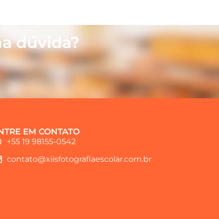
a dúvida?
NTRE EM CONTATO
+55 19 98155-0542
contato@xiisfotografiaescolar.com.br