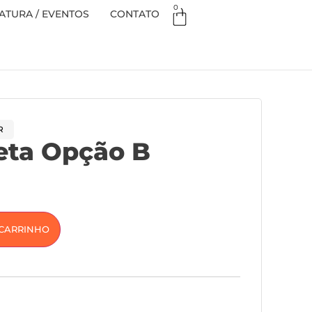
0
TURA / EVENTOS
CONTATO
R
eta Opção B
 CARRINHO