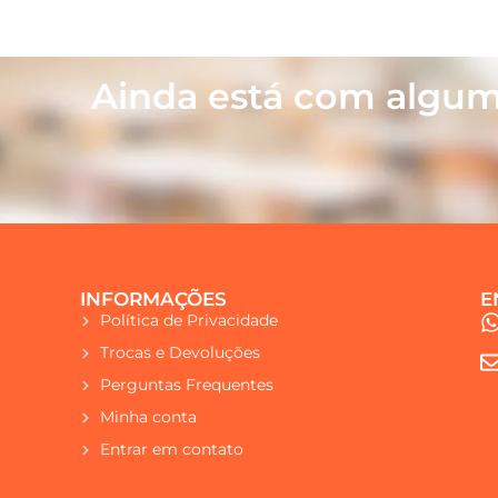
Ainda está com algum
INFORMAÇÕES
E
Política de Privacidade
Trocas e Devoluções
Perguntas Frequentes
Minha conta
Entrar em contato