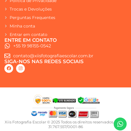
Política de Privacidade
Trocas e Devoluções
Perguntas Frequentes
Minha conta
Entrar em contato
ENTRE EM CONTATO
+55 19 98155-0542
contato@xiisfotografiaescolar.com.br
SIGA-NOS NAS REDES SOCIAIS
Xiis Fotografia Escolar © 2025 Todos os direitos reservados. CNPJ:
31.767.557/0001-86