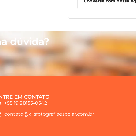
Converse com nossa equ
a dúvida?
NTRE EM CONTATO
+55 19 98155-0542
contato@xiisfotografiaescolar.com.br