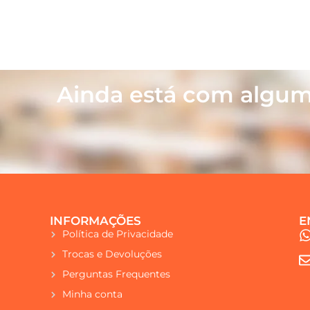
Ainda está com algum
INFORMAÇÕES
E
Política de Privacidade
Trocas e Devoluções
Perguntas Frequentes
Minha conta