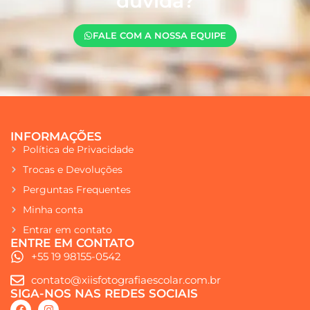
dúvida?
FALE COM A NOSSA EQUIPE
INFORMAÇÕES
Política de Privacidade
Trocas e Devoluções
Perguntas Frequentes
Minha conta
Entrar em contato
ENTRE EM CONTATO
+55 19 98155-0542
contato@xiisfotografiaescolar.com.br
SIGA-NOS NAS REDES SOCIAIS