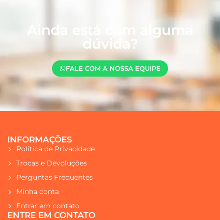
Ainda está com alguma
dúvida?
FALE COM A NOSSA EQUIPE
INFORMAÇÕES
Política de Privacidade
Trocas e Devoluções
Perguntas Frequentes
Minha conta
Entrar em contato
ENTRE EM CONTATO