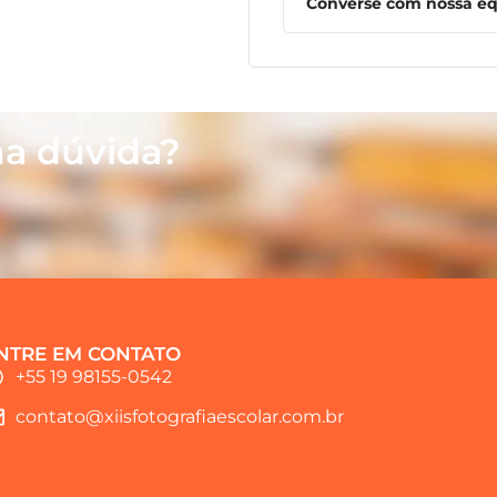
Converse com nossa equ
a dúvida?
NTRE EM CONTATO
+55 19 98155-0542
contato@xiisfotografiaescolar.com.br