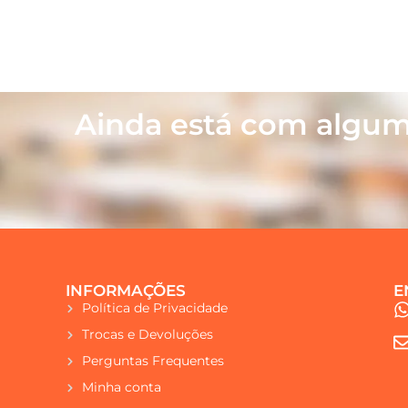
Ainda está com algum
INFORMAÇÕES
E
Política de Privacidade
Trocas e Devoluções
Perguntas Frequentes
Minha conta