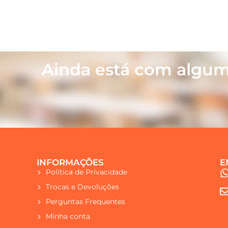
Ainda está com algum
INFORMAÇÕES
E
Política de Privacidade
Trocas e Devoluções
Perguntas Frequentes
Minha conta