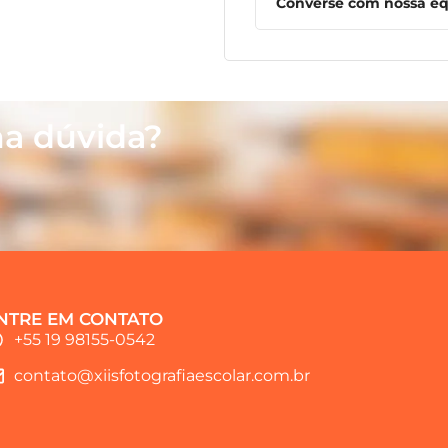
Converse com nossa equ
a dúvida?
NTRE EM CONTATO
+55 19 98155-0542
contato@xiisfotografiaescolar.com.br