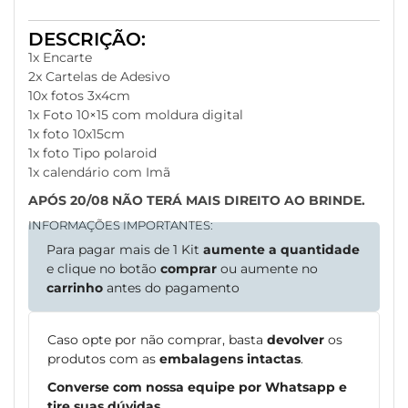
DESCRIÇÃO:
1x Encarte
2x Cartelas de Adesivo
10x fotos 3x4cm
1x Foto 10×15 com moldura digital
1x foto 10x15cm
1x foto Tipo polaroid
1x calendário com Imã
APÓS 20/08 NÃO TERÁ MAIS DIREITO AO BRINDE.
INFORMAÇÕES IMPORTANTES:
Para pagar mais de 1 Kit
aumente a quantidade
e clique no botão
comprar
ou aumente no
carrinho
antes do pagamento
Caso opte por não comprar, basta
devolver
os
produtos com as
embalagens intactas
.
Converse com nossa equipe por Whatsapp e
tire suas dúvidas.