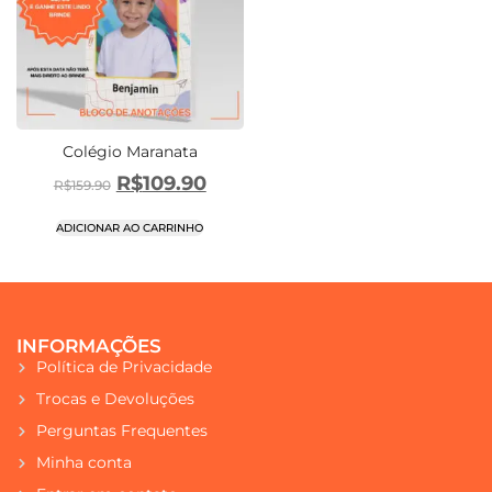
Colégio Maranata
R$
109.90
R$
159.90
ADICIONAR AO CARRINHO
INFORMAÇÕES
Política de Privacidade
Trocas e Devoluções
Perguntas Frequentes
Minha conta