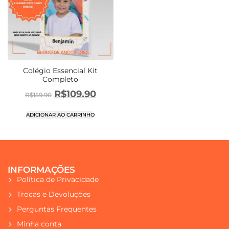
Colégio Essencial Kit
Completo
R$
109.90
R$
159.90
ADICIONAR AO CARRINHO
INFORMAÇÕES
Política de Privacidade
Trocas e Devoluções
Perguntas Frequentes
Minha conta